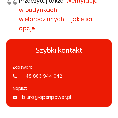
Przeczytaj także:
Wentylacja
w budynkach
wielorodzinnych – jakie są
opcje
Szybki kontakt
Zadzwoń:
+48 883 944 942
Napisz:
biuro@openpower.pl