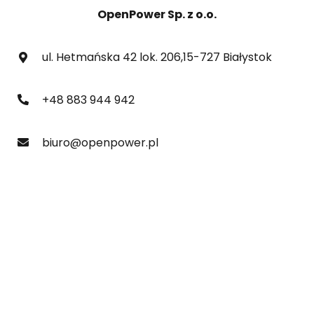
OpenPower Sp. z o.o.
ul. Hetmańska 42 lok. 206,15-727 Białystok
+48 883 944 942
biuro@openpower.pl