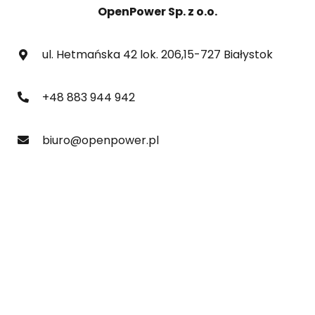
OpenPower Sp. z o.o.
ul. Hetmańska 42 lok. 206,15-727 Białystok
+48 883 944 942
biuro@openpower.pl