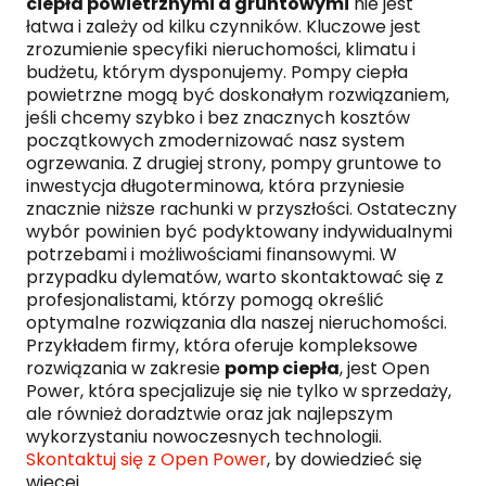
ciepła powietrznymi a gruntowymi
nie jest
łatwa i zależy od kilku czynników. Kluczowe jest
zrozumienie specyfiki nieruchomości, klimatu i
budżetu, którym dysponujemy. Pompy ciepła
powietrzne mogą być doskonałym rozwiązaniem,
jeśli chcemy szybko i bez znacznych kosztów
początkowych zmodernizować nasz system
ogrzewania. Z drugiej strony, pompy gruntowe to
inwestycja długoterminowa, która przyniesie
znacznie niższe rachunki w przyszłości. Ostateczny
wybór powinien być podyktowany indywidualnymi
potrzebami i możliwościami finansowymi. W
przypadku dylematów, warto skontaktować się z
profesjonalistami, którzy pomogą określić
optymalne rozwiązania dla naszej nieruchomości.
Przykładem firmy, która oferuje kompleksowe
rozwiązania w zakresie
pomp ciepła
, jest Open
Power, która specjalizuje się nie tylko w sprzedaży,
ale również doradztwie oraz jak najlepszym
wykorzystaniu nowoczesnych technologii.
Skontaktuj się z Open Power
, by dowiedzieć się
więcej.