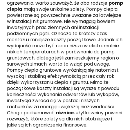
ogrzewania, warto zauważyć, że oba rodzaje
pomp
ciepła
mają swoje unikalne zalety. Pompy ciepła
powietrzne są powszechnie uważane za łatwiejsze
w instalacji niż gruntowe. Nie wymagają bowiem
inwazyjnych prac ziemnych ani instalacji
podziemnych pętli. Oznacza to krótszy czas
montażu i mniejsze koszty początkowe. Jednak ich
wydajność może być nieco niższa w ekstremalnie
niskich temperaturach w porównaniu do pomp
gruntowych, dlatego jeśli zamieszkujemy region o
surowych zimach, warto to wziąć pod uwagę.
Pompy ciepła gruntowe wyróżniają się natomiast
wysoką i stabilną efektywnością przez cały rok
dzięki wykorzystaniu ciepła z gruntu. Mimo że
początkowe koszty instalacji są wyższe z powodu
konieczności wykonania odwiertów lub wykopów,
inwestycja zwraca się w postaci niższych
rachunków za energię i większej niezawodności.
Chcąc podsumować
różnice
, użytkownicy powinni
rozważyć, które zalety są dla nich istotniejsze i
jakie są ich ograniczenia finansowe.