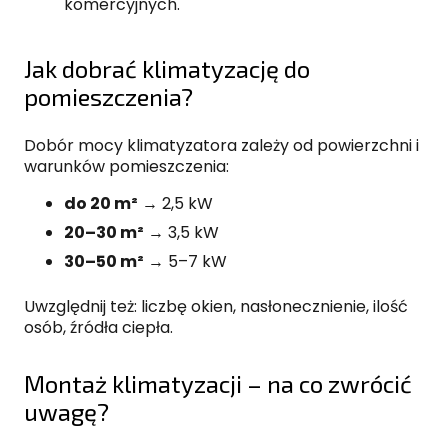
komercyjnych.
Jak dobrać klimatyzację do
pomieszczenia?
Dobór mocy klimatyzatora zależy od powierzchni i
warunków pomieszczenia:
do 20 m²
→ 2,5 kW
20–30 m²
→ 3,5 kW
30–50 m²
→ 5–7 kW
Uwzględnij też: liczbę okien, nasłonecznienie, ilość
osób, źródła ciepła.
Montaż klimatyzacji – na co zwrócić
uwagę?