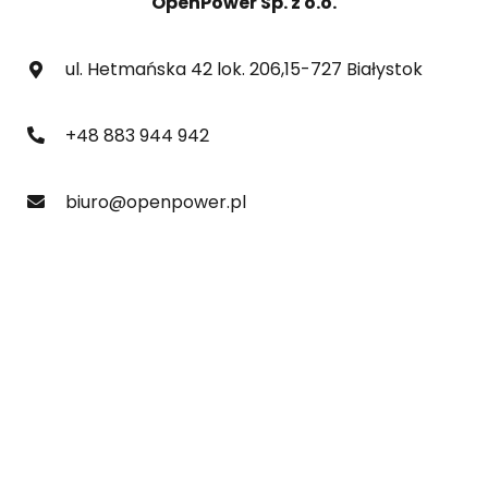
OpenPower Sp. z o.o.
ul. Hetmańska 42 lok. 206,15-727 Białystok
+48 883 944 942
biuro@openpower.pl