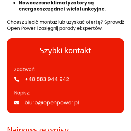
Nowoczesne klimatyzatory są
energooszczędne i wielofunkcyjne.
Chcesz zlecić montaż lub uzyskać ofertę? Sprawdź
Open Power i zasięgnij porady ekspertów.
Szybki kontakt
Zadzwoń:
+48 883 944 942
Napisz:
biuro@openpower.pl
Najnowsze wpisy