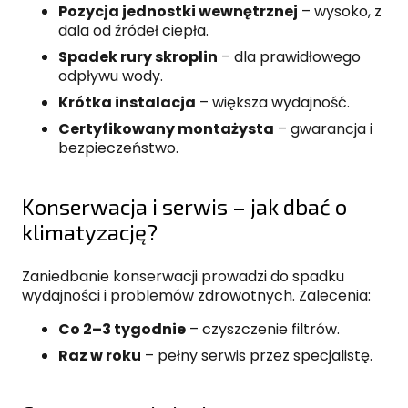
Pozycja jednostki wewnętrznej
– wysoko, z
dala od źródeł ciepła.
Spadek rury skroplin
– dla prawidłowego
odpływu wody.
Krótka instalacja
– większa wydajność.
Certyfikowany montażysta
– gwarancja i
bezpieczeństwo.
Konserwacja i serwis – jak dbać o
klimatyzację?
Zaniedbanie konserwacji prowadzi do spadku
wydajności i problemów zdrowotnych. Zalecenia:
Co 2–3 tygodnie
– czyszczenie filtrów.
Raz w roku
– pełny serwis przez specjalistę.